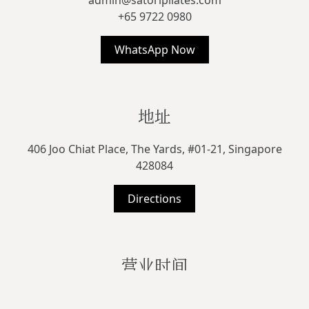
admin@satoripilates.com
+65 9722 0980
WhatsApp Now
地址
406 Joo Chiat Place, The Yards, #01-21, Singapore
428084
Directions
营业时间
周一至周日